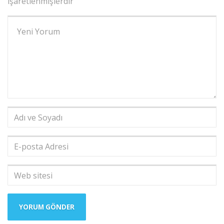
işaretlenmişlerdir
Yorumunuz
*
Adı
ve
Soyadı
*
E-
posta
Adresi
*
Web
sitesi