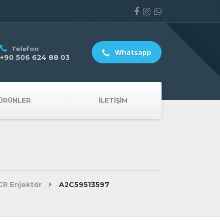
Telefon
Whatsapp
+90 506 624 88 03
ÜRÜNLER
İLETIŞIM
R Enjektör
A2C59513597