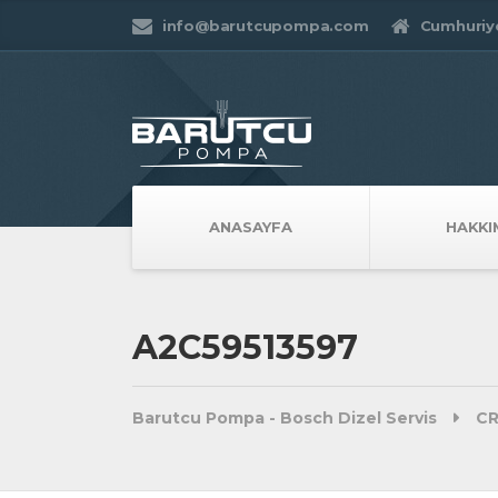
info@barutcupompa.com
Cumhuriye
ANASAYFA
HAKKI
A2C59513597
Barutcu Pompa - Bosch Dizel Servis
CR