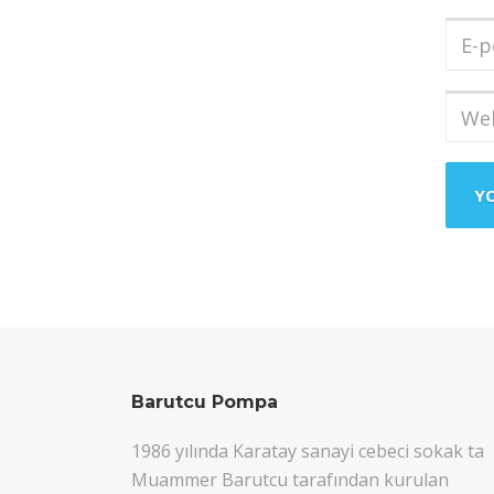
Soya
E-
post
Adres
Web
sites
Barutcu Pompa
1986 yılında Karatay sanayi cebeci sokak ta
Muammer Barutcu tarafından kurulan