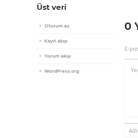
Üst veri
0 
Oturum aç
Kayıt akışı
E-po
Yorum akışı
Yoru
WordPress.org
Adı
ve