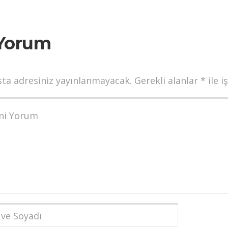
Yorum
sta adresiniz yayınlanmayacak.
Gerekli alanlar
*
ile i
munuz
*