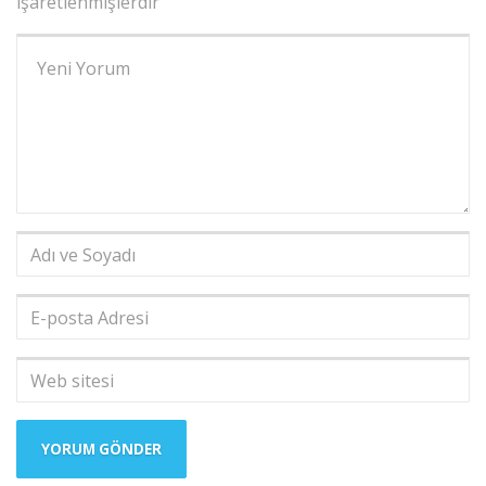
işaretlenmişlerdir
Yorumunuz
*
Adı
ve
Soyadı
*
E-
posta
Adresi
*
Web
sitesi