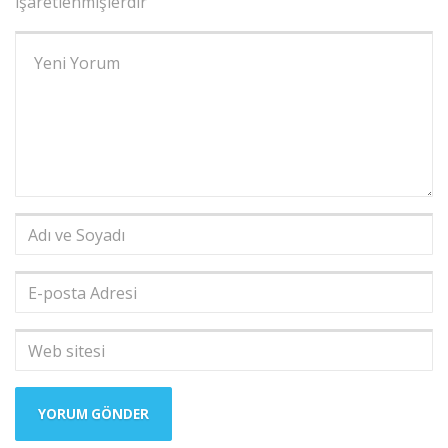
işaretlenmişlerdir
Yorumunuz
*
Adı
ve
Soyadı
*
E-
posta
Adresi
*
Web
sitesi