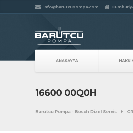
info@barutcupompa.com
Cumhuriye
ANASAYFA
HAKKI
16600 00Q0H
Barutcu Pompa - Bosch Dizel Servis
CR