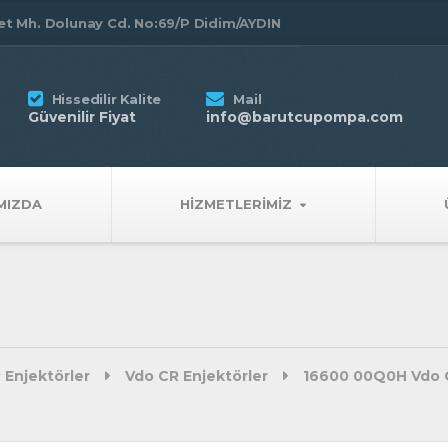
t Mh. Dolunay Cd. No:69/P Didim/AYDIN
Hissedilir Kalite
Mail
Güvenilir Fiyat
info@barutcupompa.com
MIZDA
HIZMETLERIMIZ
 Enjektörler
Vdo CR Enjektörler
16600 00Q0H Vdo 