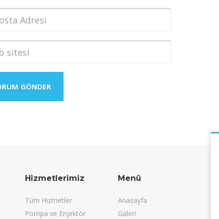
dı
*
a
i
*
i
Hizmetlerimiz
Menü
Tüm Hizmetler
Anasayfa
Pompa ve Enjektör
Galeri