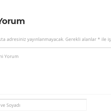
Yorum
sta adresiniz yayınlanmayacak.
Gerekli alanlar
*
ile i
munuz
*