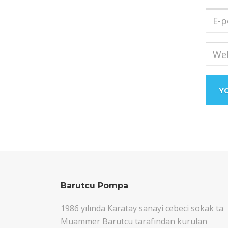
Soya
E-
post
Adres
Web
sites
Barutcu Pompa
1986 yılında Karatay sanayi cebeci sokak ta
Muammer Barutcu tarafından kurulan