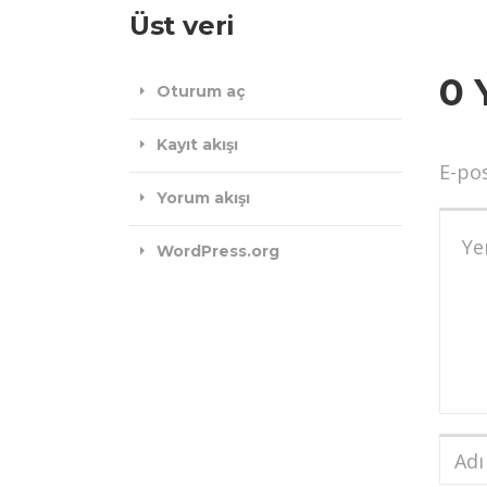
Üst veri
0 
Oturum aç
Kayıt akışı
E-po
Yorum akışı
Yoru
WordPress.org
Adı
ve