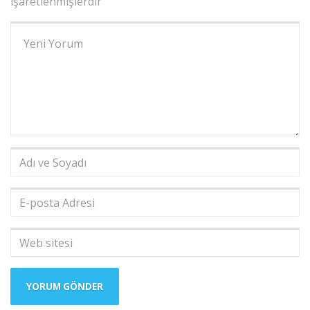
işaretlenmişlerdir
Yorumunuz
*
Adı
ve
Soyadı
*
E-
posta
Adresi
*
Web
sitesi