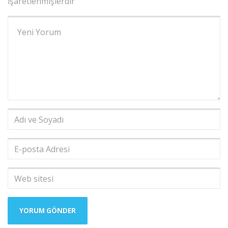
işaretlenmişlerdir
Yorumunuz
*
Adı
ve
Soyadı
*
E-
posta
Adresi
*
Web
sitesi