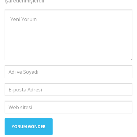
işaretlenmişlerdir
Yorumunuz
*
Adı
ve
Soyadı
*
E-
posta
Adresi
*
Web
sitesi