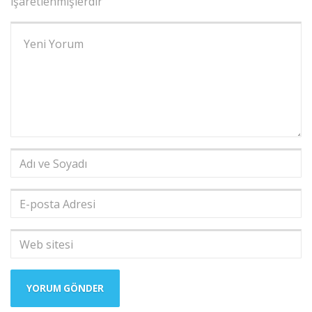
işaretlenmişlerdir
Yorumunuz
*
Adı
ve
Soyadı
*
E-
posta
Adresi
*
Web
sitesi