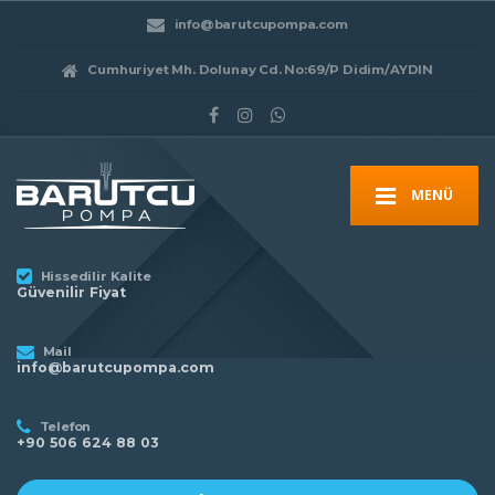
info@barutcupompa.com
Cumhuriyet Mh. Dolunay Cd. No:69/P Didim/AYDIN
MENÜ
Hissedilir Kalite
Güvenilir Fiyat
Mail
info@barutcupompa.com
Telefon
+90 506 624 88 03