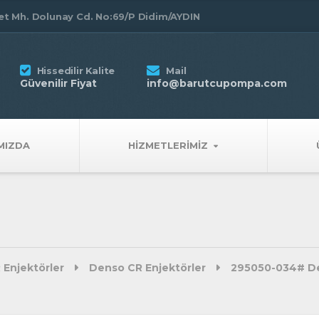
t Mh. Dolunay Cd. No:69/P Didim/AYDIN
Hissedilir Kalite
Mail
Güvenilir Fiyat
info@barutcupompa.com
MIZDA
HIZMETLERIMIZ
 Enjektörler
Denso CR Enjektörler
295050-034# De