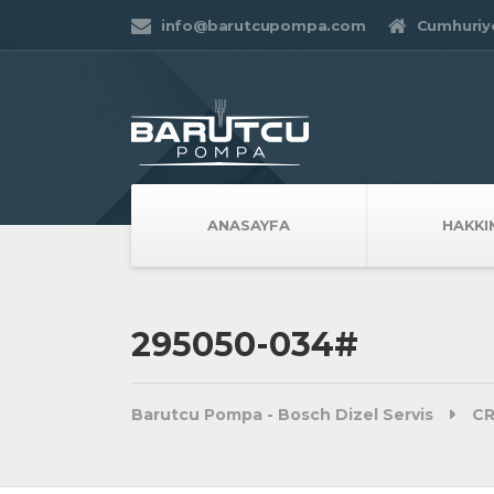
info@barutcupompa.com
Cumhuriye
ANASAYFA
HAKKI
295050-034#
Barutcu Pompa - Bosch Dizel Servis
CR