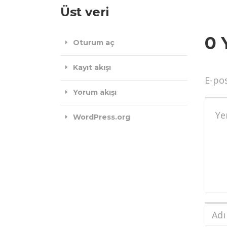
Üst veri
0 
Oturum aç
Kayıt akışı
E-po
Yorum akışı
Yoru
WordPress.org
Adı
ve