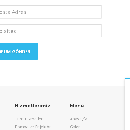
dı
*
a
i
*
i
Hizmetlerimiz
Menü
Tüm Hizmetler
Anasayfa
Pompa ve Enjektör
Galeri