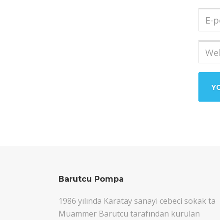
Soya
E-
post
Adres
Web
sites
Barutcu Pompa
1986 yılında Karatay sanayi cebeci sokak ta
Muammer Barutcu tarafından kurulan