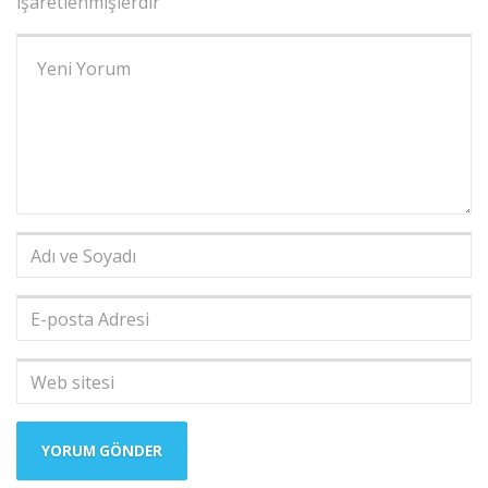
işaretlenmişlerdir
Yorumunuz
*
Adı
ve
Soyadı
*
E-
posta
Adresi
*
Web
sitesi