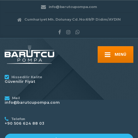
info@barutcupompa.com
Cumhuriyet Mh. Dolunay Cd. No:69/P Didim/AYDIN
MENÜ
Hissedilir Kalite
Güvenilir Fiyat
Mail
info@barutcupompa.com
Telefon
+90 506 624 88 03