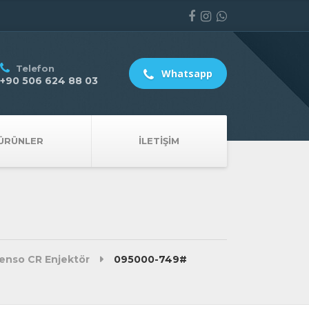
Telefon
Whatsapp
+90 506 624 88 03
ÜRÜNLER
İLETIŞIM
nso CR Enjektör
095000-749#