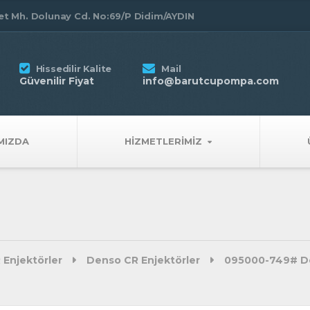
t Mh. Dolunay Cd. No:69/P Didim/AYDIN
Hissedilir Kalite
Mail
Güvenilir Fiyat
info@barutcupompa.com
MIZDA
HIZMETLERIMIZ
 Enjektörler
Denso CR Enjektörler
095000-749# De