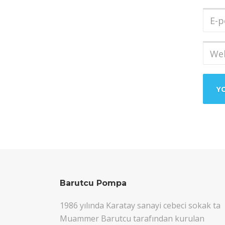
Soya
E-
post
Adres
Web
sites
Barutcu Pompa
1986 yılında Karatay sanayi cebeci sokak ta
Muammer Barutcu tarafından kurulan