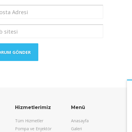
dı
*
a
i
*
i
Hizmetlerimiz
Menü
Tüm Hizmetler
Anasayfa
Pompa ve Enjektör
Galeri