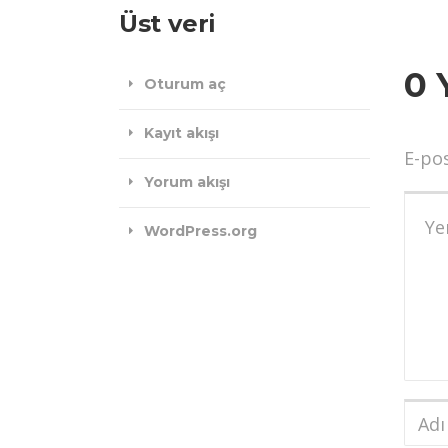
Üst veri
0 
Oturum aç
Kayıt akışı
E-po
Yorum akışı
Yoru
WordPress.org
Adı
ve