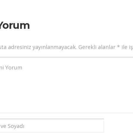
Yorum
sta adresiniz yayınlanmayacak.
Gerekli alanlar
*
ile i
munuz
*