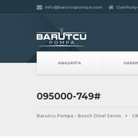
info@barutcupompa.com
Cumhuriye
ANASAYFA
HAKKI
095000-749#
Barutcu Pompa - Bosch Dizel Servis
CR