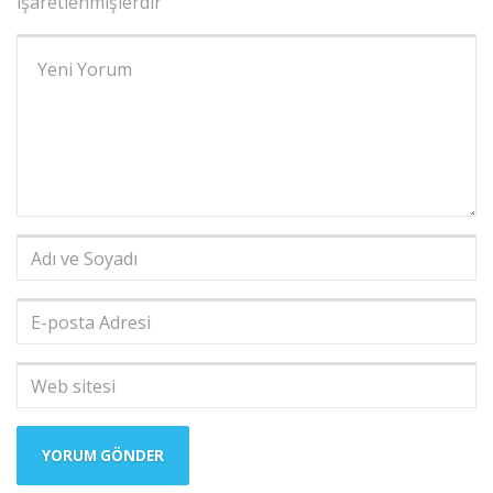
işaretlenmişlerdir
Yorumunuz
*
Adı
ve
Soyadı
*
E-
posta
Adresi
*
Web
sitesi