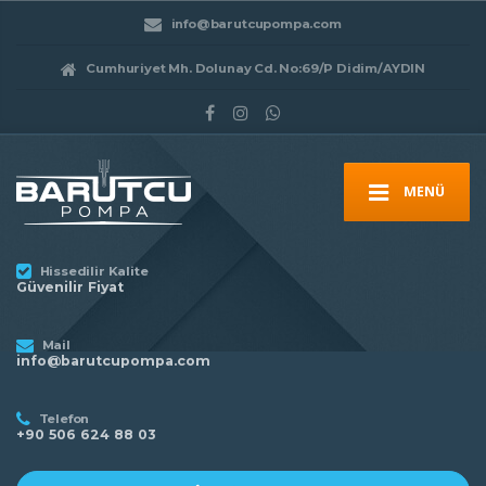
info@barutcupompa.com
Cumhuriyet Mh. Dolunay Cd. No:69/P Didim/AYDIN
MENÜ
Hissedilir Kalite
Güvenilir Fiyat
Mail
info@barutcupompa.com
Telefon
+90 506 624 88 03