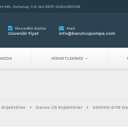
t Mh. Dolunay Cd. No:69/P Didim/AYDIN
Hissedilir Kalite
Mail
Güvenilir Fiyat
info@barutcupompa.com
MIZDA
HIZMETLERIMIZ
 Enjektörler
Denso CR Enjektörler
095000-611# De