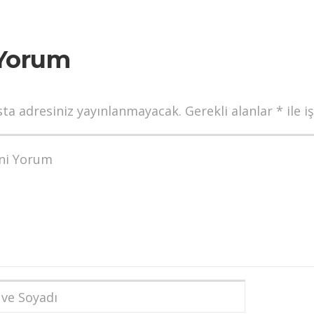
Yorum
sta adresiniz yayınlanmayacak.
Gerekli alanlar
*
ile i
munuz
*