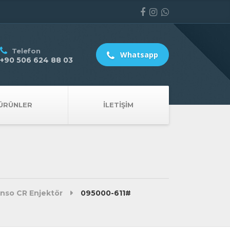
Telefon
Whatsapp
+90 506 624 88 03
ÜRÜNLER
İLETIŞIM
nso CR Enjektör
095000-611#