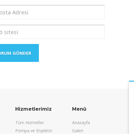
dı
*
a
i
*
i
Hizmetlerimiz
Menü
Tüm Hizmetler
Anasayfa
Pompa ve Enjektör
Galeri