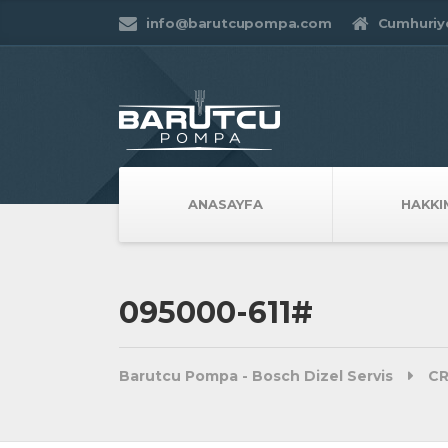
info@barutcupompa.com
Cumhuriye
ANASAYFA
HAKKI
095000-611#
Barutcu Pompa - Bosch Dizel Servis
CR