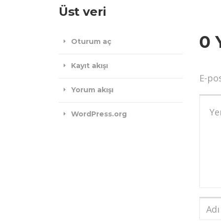
Üst veri
0 
Oturum aç
Kayıt akışı
E-po
Yorum akışı
Yoru
WordPress.org
Adı
ve