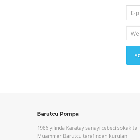
Soya
E-
post
Adres
Web
sites
Barutcu Pompa
1986 yılında Karatay sanayi cebeci sokak ta
Muammer Barutcu tarafından kurulan