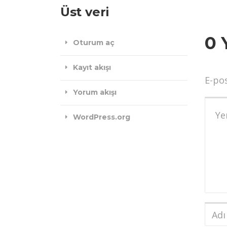
Üst veri
0 
Oturum aç
Kayıt akışı
E-po
Yorum akışı
Yoru
WordPress.org
Adı
ve