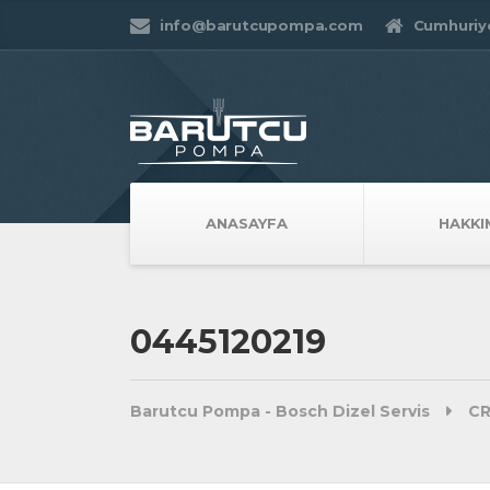
info@barutcupompa.com
Cumhuriye
ANASAYFA
HAKKI
0445120219
Barutcu Pompa - Bosch Dizel Servis
CR