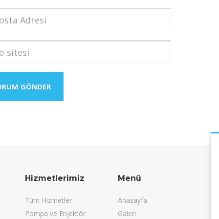
dı
*
a
i
*
i
Hizmetlerimiz
Menü
Tüm Hizmetler
Anasayfa
Pompa ve Enjektör
Galeri