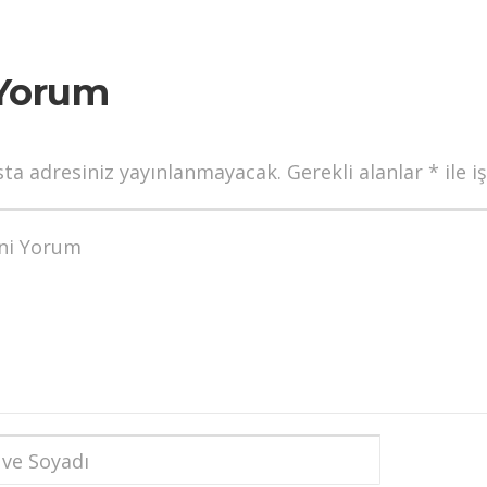
Yorum
sta adresiniz yayınlanmayacak.
Gerekli alanlar
*
ile i
munuz
*