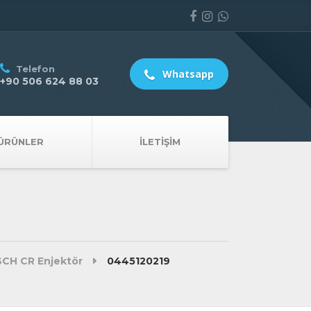
Telefon
Whatsapp
+90 506 624 88 03
ÜRÜNLER
İLETIŞIM
CH CR Enjektör
0445120219