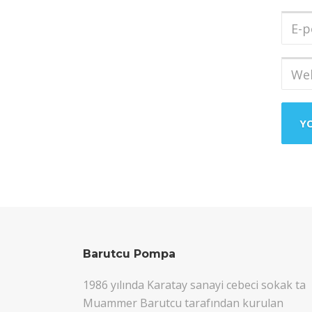
Soya
E-
post
Adres
Web
sites
Barutcu Pompa
1986 yılında Karatay sanayi cebeci sokak ta
Muammer Barutcu tarafından kurulan