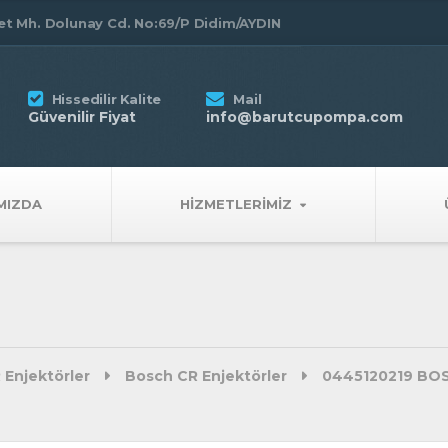
t Mh. Dolunay Cd. No:69/P Didim/AYDIN
Hissedilir Kalite
Mail
Güvenilir Fiyat
info@barutcupompa.com
MIZDA
HIZMETLERIMIZ
 Enjektörler
Bosch CR Enjektörler
0445120219 BOS