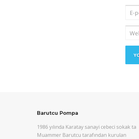
Soya
E-
post
Adres
Web
sites
Barutcu Pompa
1986 yılında Karatay sanayi cebeci sokak ta
Muammer Barutcu tarafından kurulan