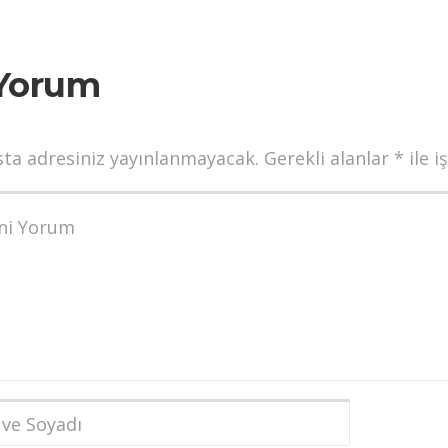
Yorum
sta adresiniz yayınlanmayacak.
Gerekli alanlar
*
ile i
munuz
*