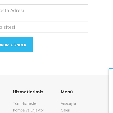
dı
*
a
i
*
i
Hizmetlerimiz
Menü
Tüm Hizmetler
Anasayfa
Pompa ve Enjektör
Galeri