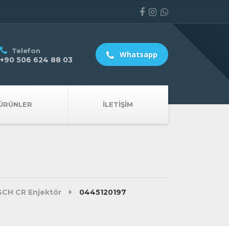
Telefon
Whatsapp
+90 506 624 88 03
ÜRÜNLER
İLETIŞIM
CH CR Enjektör
0445120197