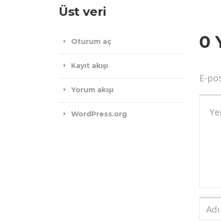
Üst veri
0 
Oturum aç
Kayıt akışı
E-po
Yorum akışı
Yoru
WordPress.org
Adı
ve