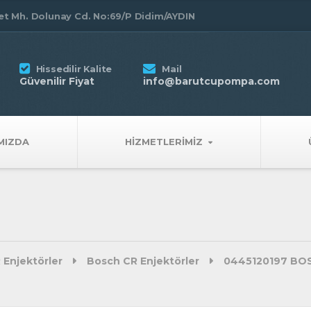
t Mh. Dolunay Cd. No:69/P Didim/AYDIN
Hissedilir Kalite
Mail
Güvenilir Fiyat
info@barutcupompa.com
MIZDA
HIZMETLERIMIZ
 Enjektörler
Bosch CR Enjektörler
0445120197 BOS