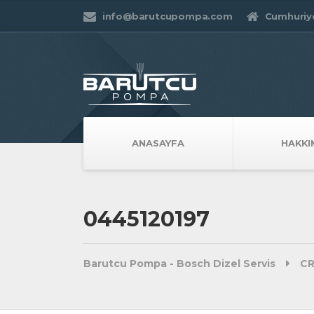
info@barutcupompa.com
Cumhuriye
ANASAYFA
HAKKI
0445120197
Barutcu Pompa - Bosch Dizel Servis
CR