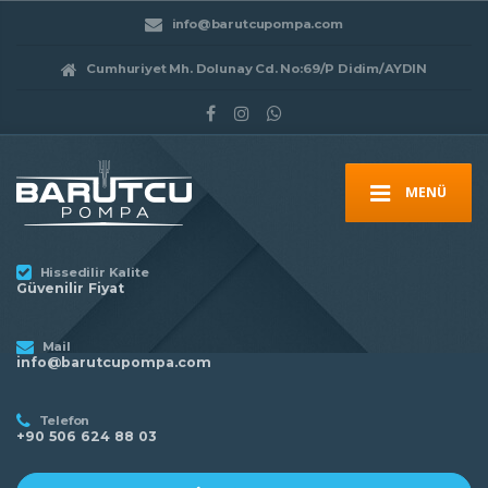
info@barutcupompa.com
Cumhuriyet Mh. Dolunay Cd. No:69/P Didim/AYDIN
MENÜ
Hissedilir Kalite
Güvenilir Fiyat
Mail
info@barutcupompa.com
Telefon
+90 506 624 88 03