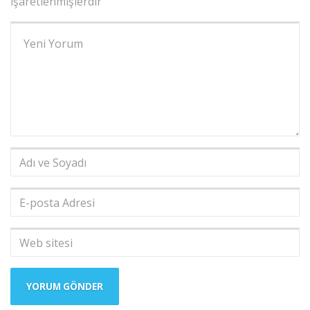
işaretlenmişlerdir
Yorumunuz
*
Adı
ve
Soyadı
*
E-
posta
Adresi
*
Web
sitesi