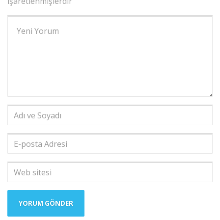
işaretlenmişlerdir
Yorumunuz
*
Adı
ve
Soyadı
*
E-
posta
Adresi
*
Web
sitesi