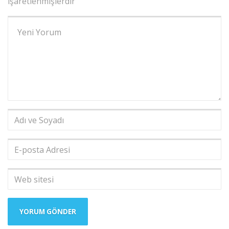
işaretlenmişlerdir
Yorumunuz
*
Adı
ve
Soyadı
*
E-
posta
Adresi
*
Web
sitesi