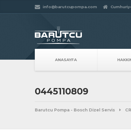
info@barutcupompa.com
Cumhuriye
ANASAYFA
HAKKI
0445110809
Barutcu Pompa - Bosch Dizel Servis
CR