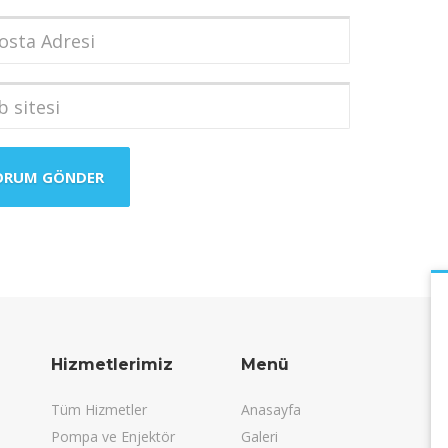
dı
*
a
i
*
i
Hizmetlerimiz
Menü
Tüm Hizmetler
Anasayfa
Pompa ve Enjektör
Galeri