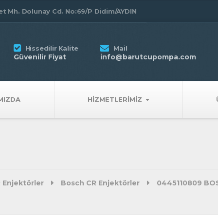
t Mh. Dolunay Cd. No:69/P Didim/AYDIN
Hissedilir Kalite
Mail
Güvenilir Fiyat
info@barutcupompa.com
MIZDA
HIZMETLERIMIZ
 Enjektörler
Bosch CR Enjektörler
0445110809 BOS