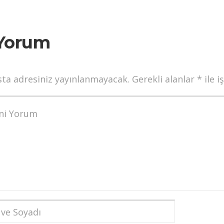
Yorum
sta adresiniz yayınlanmayacak.
Gerekli alanlar
*
ile i
munuz
*