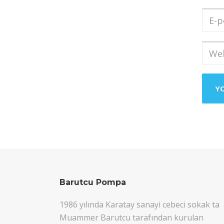
Soya
E-
post
Adres
Web
sites
Barutcu Pompa
1986 yılında Karatay sanayi cebeci sokak ta
Muammer Barutcu tarafından kurulan