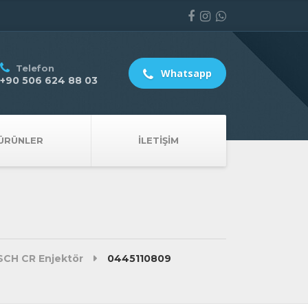
Telefon
Whatsapp
+90 506 624 88 03
ÜRÜNLER
İLETIŞIM
CH CR Enjektör
0445110809