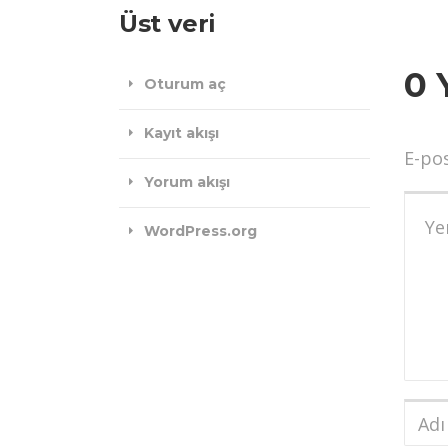
Üst veri
0 
Oturum aç
Kayıt akışı
E-po
Yorum akışı
Yoru
WordPress.org
Adı
ve