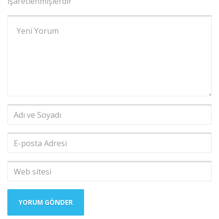
işaretlenmişlerdir
Yorumunuz
*
Adı
ve
Soyadı
*
E-
posta
Adresi
*
Web
sitesi