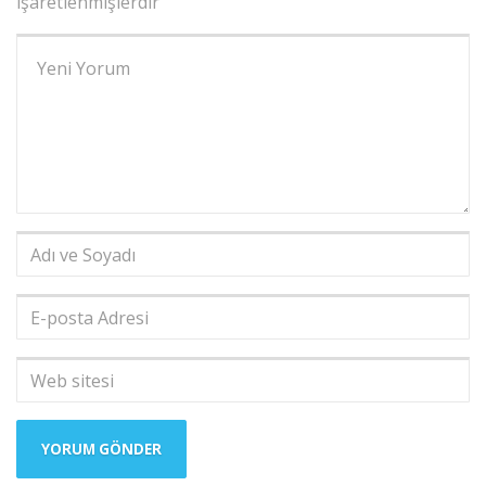
işaretlenmişlerdir
Yorumunuz
*
Adı
ve
Soyadı
*
E-
posta
Adresi
*
Web
sitesi