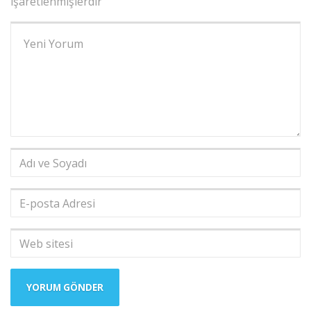
işaretlenmişlerdir
Yorumunuz
*
Adı
ve
Soyadı
*
E-
posta
Adresi
*
Web
sitesi