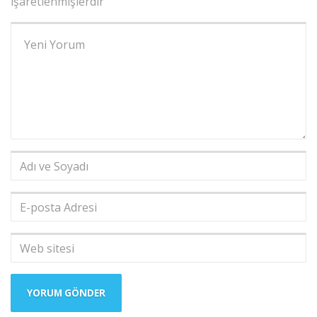
işaretlenmişlerdir
Yorumunuz
*
Adı
ve
Soyadı
*
E-
posta
Adresi
*
Web
sitesi