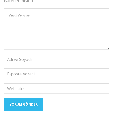
işaretlenmişlerdir
Yorumunuz
*
Adı
ve
Soyadı
*
E-
posta
Adresi
*
Web
sitesi