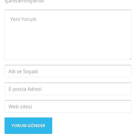
işaretlenmişlerdir
Yorumunuz
*
Adı
ve
Soyadı
*
E-
posta
Adresi
*
Web
sitesi