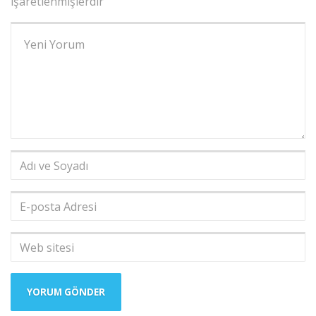
işaretlenmişlerdir
Yorumunuz
*
Adı
ve
Soyadı
*
E-
posta
Adresi
*
Web
sitesi