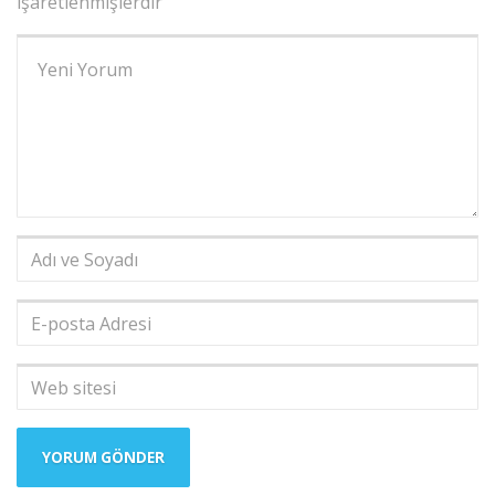
işaretlenmişlerdir
Yorumunuz
*
Adı
ve
Soyadı
*
E-
posta
Adresi
*
Web
sitesi