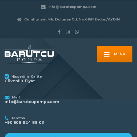
info@barutcupompa.com
Cumhuriyet Mh. Dolunay Cd. No:69/P Didim/AYDIN
MENÜ
Hissedilir Kalite
Güvenilir Fiyat
Mail
info@barutcupompa.com
Telefon
+90 506 624 88 03