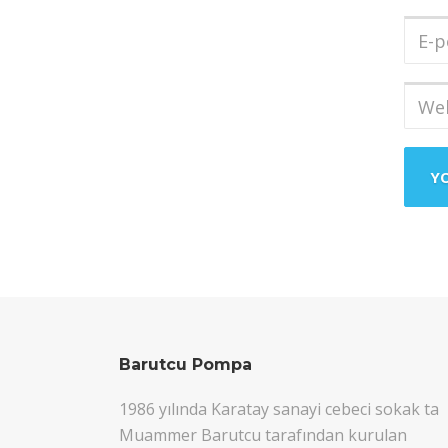
Soya
E-
post
Adres
Web
sites
Barutcu Pompa
1986 yılında Karatay sanayi cebeci sokak ta
Muammer Barutcu tarafından kurulan