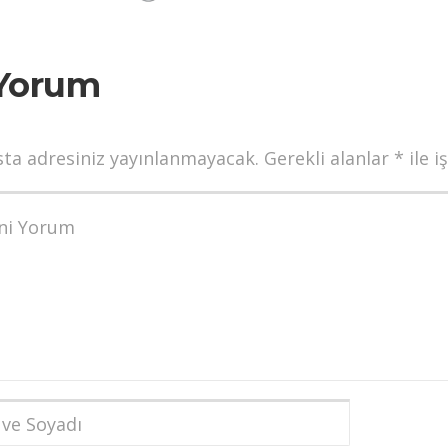
Yorum
sta adresiniz yayınlanmayacak.
Gerekli alanlar
*
ile i
munuz
*