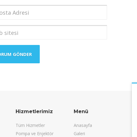
dı
*
a
i
*
i
Hizmetlerimiz
Menü
Tüm Hizmetler
Anasayfa
Pompa ve Enjektör
Galeri