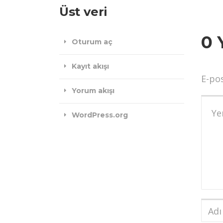
Üst veri
0 
Oturum aç
Kayıt akışı
E-po
Yorum akışı
Yoru
WordPress.org
Adı
ve