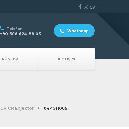
Telefon
Whatsapp
+90 506 624 88 03
ÜRÜNLER
İLETIŞIM
CH CR Enjektör
0445110091