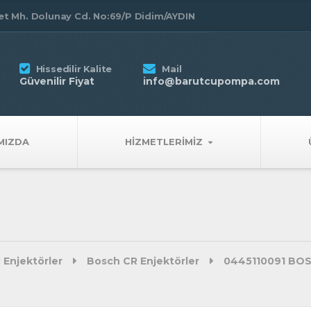
t Mh. Dolunay Cd. No:69/P Didim/AYDIN
Hissedilir Kalite
Mail
Güvenilir Fiyat
info@barutcupompa.com
MIZDA
HIZMETLERIMIZ
 Enjektörler
Bosch CR Enjektörler
0445110091 BOS