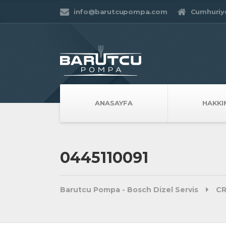
info@barutcupompa.com
Cumhuriye
ANASAYFA
HAKKI
0445110091
Barutcu Pompa - Bosch Dizel Servis
CR