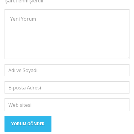
işaretlenmişlerdir
Yorumunuz
*
Adı
ve
Soyadı
*
E-
posta
Adresi
*
Web
sitesi