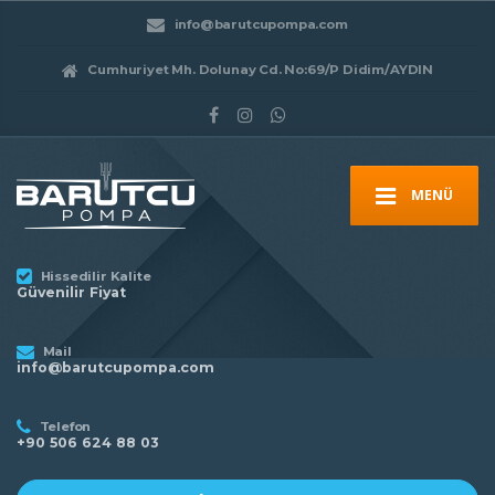
info@barutcupompa.com
Cumhuriyet Mh. Dolunay Cd. No:69/P Didim/AYDIN
MENÜ
Hissedilir Kalite
Güvenilir Fiyat
Mail
info@barutcupompa.com
Telefon
+90 506 624 88 03