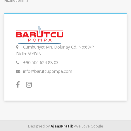
Hizmetlerimiz
Cumhuriyet Mh. Dolunay Cd. No:69/P
Didim/AYDIN
+90 506 624 88 03
info@barutcupompa.com
Designed by
AjansPratik
-We Love Google