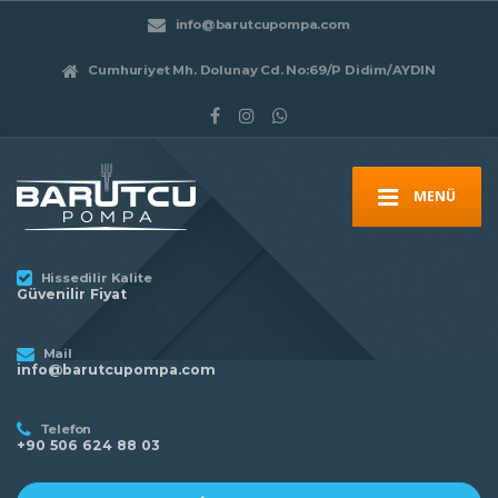
info@barutcupompa.com
Cumhuriyet Mh. Dolunay Cd. No:69/P Didim/AYDIN
MENÜ
Hissedilir Kalite
Güvenilir Fiyat
Mail
info@barutcupompa.com
Telefon
+90 506 624 88 03