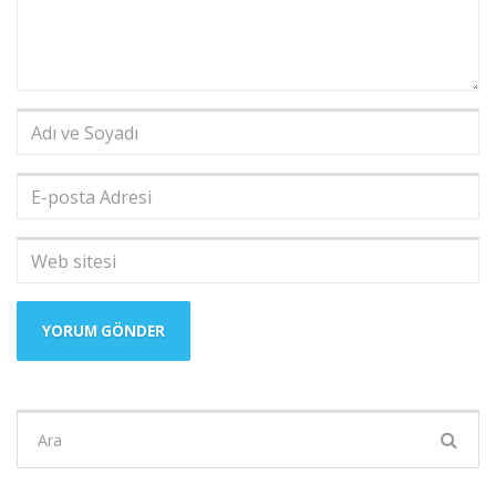
Adı
ve
Soyadı
*
E-
posta
Adresi
*
Web
sitesi
Şunu
ara: