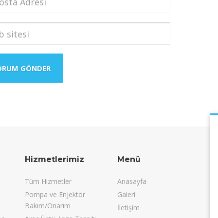
a
i
*
i
Hizmetlerimiz
Menü
Tüm Hizmetler
Anasayfa
Pompa ve Enjektör
Galeri
Bakım/Onarım
İletişim