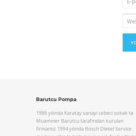
post
Adres
Web
sites
Barutcu Pompa
1986 yılında Karatay sanayi cebeci sokak ta
Muammer Barutcu tarafından kurulan
firmamız 1994 yılında Bosch Diesel Service