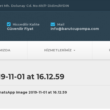
t Mh. Dolunay Cd. No:69/P Didim/AYDIN
Hissedilir Kalite
Mail
Güvenilir Fiyat
info@barutcupompa.com
MIZDA
HIZMETLERIMIZ
11-01 at 16.12.59
atsApp Image 2019-11-01 at 16.12.59