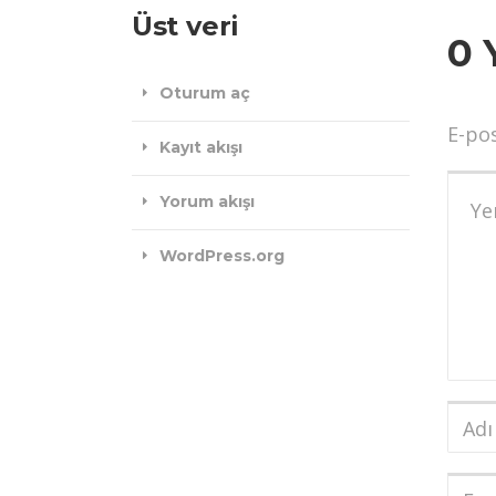
Üst veri
0 
Oturum aç
E-po
Kayıt akışı
Yoru
Yorum akışı
WordPress.org
Adı
ve
Soya
E-