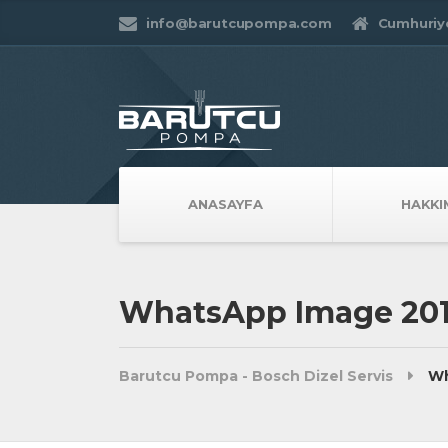
info@barutcupompa.com
Cumhuriye
ANASAYFA
HAKKI
WhatsApp Image 2019-
Barutcu Pompa - Bosch Dizel Servis
Wh