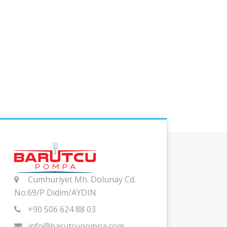
Cumhuriyet Mh. Dolunay Cd.
No:69/P Didim/AYDIN
+90 506 624 88 03
info@barutcupompa.com