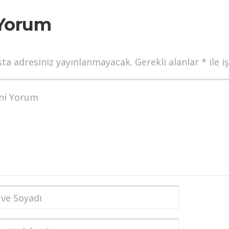
Yorum
sta adresiniz yayınlanmayacak.
Gerekli alanlar
*
ile i
munuz
*
dı
*