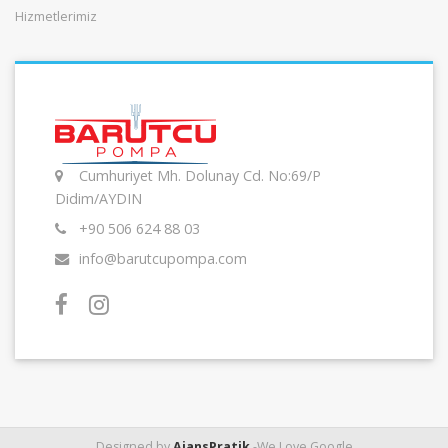
Hizmetlerimiz
Cumhuriyet Mh. Dolunay Cd. No:69/P
Didim/AYDIN
+90 506 624 88 03
info@barutcupompa.com
Designed by
AjansPratik
-We Love Google