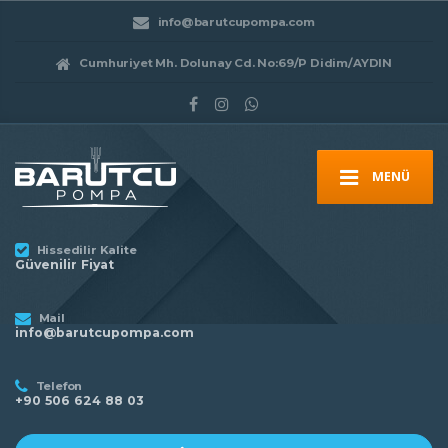
info@barutcupompa.com
Cumhuriyet Mh. Dolunay Cd. No:69/P Didim/AYDIN
MENÜ
Hissedilir Kalite
Güvenilir Fiyat
Mail
info@barutcupompa.com
Telefon
+90 506 624 88 03