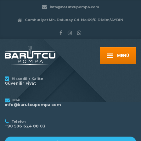
info@barutcupompa.com
Cumhuriyet Mh. Dolunay Cd. No:69/P Didim/AYDIN
MENÜ
Hissedilir Kalite
Güvenilir Fiyat
Mail
info@barutcupompa.com
Telefon
+90 506 624 88 03