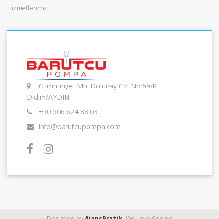
Hizmetlerimiz
Cumhuriyet Mh. Dolunay Cd. No:69/P
Didim/AYDIN
+90 506 624 88 03
info@barutcupompa.com
Designed by
AjansPratik
-We Love Google