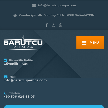
info@barutcupompa.com
Cumhuriyet Mh. Dolunay Cd. No:69/P Didim/AYDIN
MENÜ
Hissedilir Kalite
Güvenilir Fiyat
Mail
info@barutcupompa.com
Telefon
+90 506 624 88 03