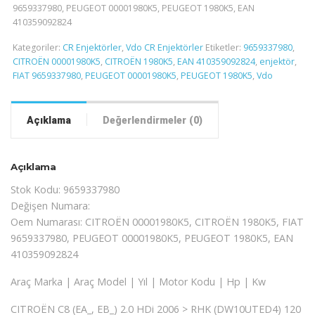
9659337980, PEUGEOT 00001980K5, PEUGEOT 1980K5, EAN
410359092824
Kategoriler:
CR Enjektörler
,
Vdo CR Enjektörler
Etiketler:
9659337980
,
CITROËN 00001980K5
,
CITROËN 1980K5
,
EAN 410359092824
,
enjektör
,
FIAT 9659337980
,
PEUGEOT 00001980K5
,
PEUGEOT 1980K5
,
Vdo
Açıklama
Değerlendirmeler (0)
Açıklama
Stok Kodu: 9659337980
Değişen Numara:
Oem Numarası: CITROËN 00001980K5, CITROËN 1980K5, FIAT
9659337980, PEUGEOT 00001980K5, PEUGEOT 1980K5, EAN
410359092824
Araç Marka | Araç Model | Yıl | Motor Kodu | Hp | Kw
CITROËN C8 (EA_, EB_) 2.0 HDi 2006 > RHK (DW10UTED4) 120