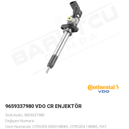
9659337980 VDO CR ENJEKTÖR
Stok Kodu: 9659337980
Değişen Numara:
Oem Numarası: CITROËN 00001980K5, CITROËN 1980K5, FIAT